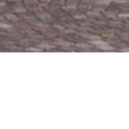
home
Contatto
Sede:
MC THERMOPROFESSIONAL SNC
Feuerungs- und Regeltechnik
Sillnegg 2
I-39057 Appiano